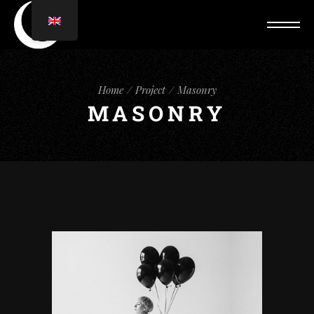
Home
Project
Masonry
MASONRY