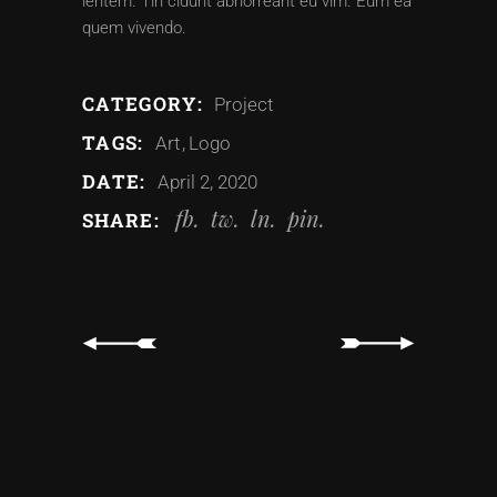
ientem. Tin cidunt abhorreant eu vim. Eum ea
quem vivendo.
CATEGORY:
Project
TAGS:
Art
Logo
DATE:
April 2, 2020
fb
tw
ln
pin
SHARE: