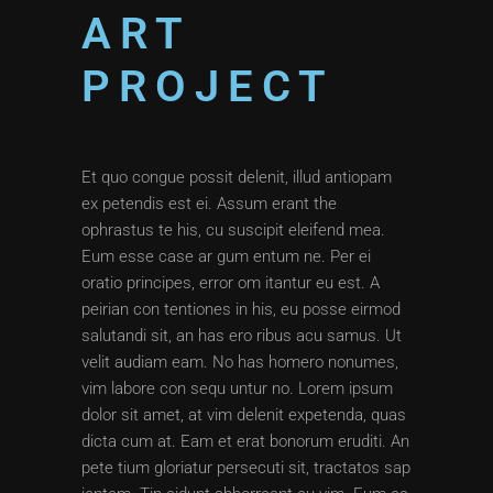
ART
PROJECT
Et quo congue possit delenit, illud antiopam
ex petendis est ei. Assum erant the
ophrastus te his, cu suscipit eleifend mea.
Eum esse case ar gum entum ne. Per ei
oratio principes, error om itantur eu est. A
peirian con tentiones in his, eu posse eirmod
salutandi sit, an has ero ribus acu samus. Ut
velit audiam eam. No has homero nonumes,
vim labore con sequ untur no. Lorem ipsum
dolor sit amet, at vim delenit expetenda, quas
dicta cum at. Eam et erat bonorum eruditi. An
pete tium gloriatur persecuti sit, tractatos sap